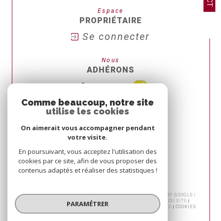
Espace
PROPRIÉTAIRE
Se connecter
Nous
ADHÉRONS
Comme beaucoup, notre site
utilise les cookies
On aimerait vous accompagner pendant
votre visite.
En poursuivant, vous acceptez l'utilisation des
cookies par ce site, afin de vous proposer des
contenus adaptés et réaliser des statistiques !
© 2026 | TOUS DROITS RÉSERVÉS | TRADUCTION POWERED BY GOOGLE |
NOS HONORAIRES
HONORAIRES TRANSACTION
PLAN DU SITE
PARAMÉTRER
MENTIONS LÉGALES
ADMIN
NOS LIENS
POLITIQUE RGPD
COOKIES