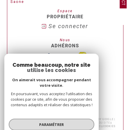
Saone
Espace
PROPRIÉTAIRE
Se connecter
Nous
ADHÉRONS
Comme beaucoup, notre site
utilise les cookies
On aimerait vous accompagner pendant
votre visite.
En poursuivant, vous acceptez l'utilisation des
cookies par ce site, afin de vous proposer des
contenus adaptés et réaliser des statistiques !
© 2026 | TOUS DROITS RÉSERVÉS | TRADUCTION POWERED BY GOOGLE |
NOS HONORAIRES
HONORAIRES TRANSACTION
PLAN DU SITE
PARAMÉTRER
MENTIONS LÉGALES
ADMIN
NOS LIENS
POLITIQUE RGPD
COOKIES