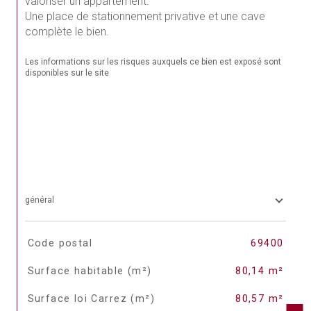
valoriser un appartement.
Une place de stationnement privative et une cave 
complète le bien.
Les informations sur les risques auxquels ce bien est exposé sont 
disponibles sur le site 
Géorisques
général
TRAD_SIROCCO_Caracteristique
Valeurs
Code postal
69400
Surface habitable (m²)
80,14 m²
Surface loi Carrez (m²)
80,57 m²