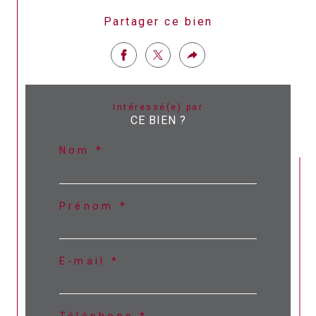
Partager ce bien
Intéressé(e) par
CE BIEN ?
Nom *
Prénom *
E-mail *