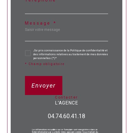
Téléphone *
Message *
J'ai pris connaissance de la Politique de confidentialité et
des informations relatives au traitement de mes données
personnelles (*)*
* Champ obligatoire
Envoyer
contacter
L'AGENCE
04.74.60.41.18
Les informations recueillies sur ce formulaire sont enregistrées dans un
fichier informatisé par La Boite Immo agissant comme Sous-traitant du