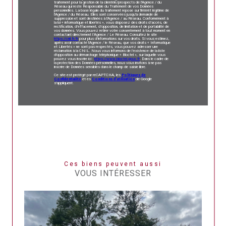
traitement pour la gestion de la clientèle/prospects de l'Agence / du
Réseau qui reste Responsable du Traitement de vos Données
personnelles. La base légale du traitement repose sur l'intérêt légitime de
l'Agence / du Réseau. Elles sont conservées jusqu'à demande de
suppression et sont destinées à l'Agence / au Réseau. Conformément à
la loi « informatique et libertés », vous disposez des droits d’accès, de
rectification, d’effacement, d’opposition, de limitation et de portabilité de
vos données. Vous pouvez retirer votre consentement à tout moment en
contactant directement l’Agence / Le Réseau. Consultez le site
https://cnil.fr/fr
pour plus d’informations sur vos droits. Si vous estimez,
après avoir contacté l'Agence / le Réseau, que vos droits « Informatique
et Libertés » ne sont pas respectés, vous pouvez adresser une
réclamation à la CNIL. Nous vous informons de l’existence de la liste
d'opposition au démarchage téléphonique « Bloctel », sur laquelle vous
pouvez vous inscrire ici :
https://www.bloctel.gouv.fr
. Dans le cadre de
la protection des Données personnelles, nous vous invitons à ne pas
inscrire de Données sensibles dans le champ de saisie libre.
Ce site est protégé par reCAPTCHA, les
Politiques de
Confidentialité
et es
Conditions d'utilisation
de Google
s'appliquent.
Ces biens peuvent aussi
VOUS INTÉRESSER