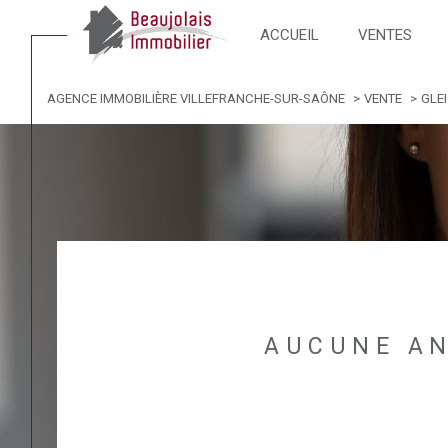
notre équipe
ACCUEIL
VENTES
AGENCE IMMOBILIÈRE VILLEFRANCHE-SUR-SAÔNE
VENTE
GLE
Acheter
Lo
de l'ancien
1
TYPE DE BIEN
de l'ancien
à l'an
de l'immo pro
de l'
Appartement
69400 - Gleizé
AUCUNE AN