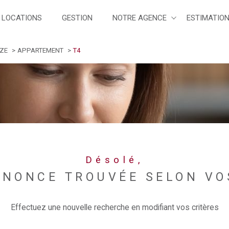
LOCATIONS
GESTION
NOTRE AGENCE
ESTIMATIO
Voir les
0
annonces
IZE
APPARTEMENT
T4
uer
Estimer
1
LOCALISATION
BUDGET
née
immo pro
4 Pièces
Désolé,
NONCE TROUVÉE SELON VO
Effectuez une nouvelle recherche en modifiant vos critères