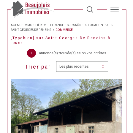
AGENCE IMMOBILIÈRE VILLEFRANCHE-SUR-SAÔNE
LOCATION PRO
SAINT GEORGES DE RENEINS
COMMERCE
[typebien] sur Saint-Georges-De-Reneins à
louer
1
annonce(s) trouvée(s) selon vos critères
Trier par
Les plus récentes