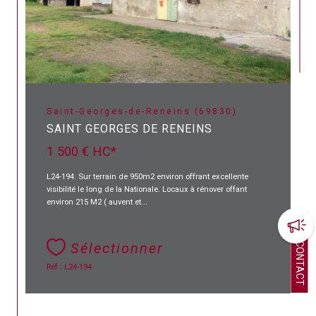
Saint-Georges-de-Reneins (69830)
SAINT GEORGES DE RENEINS
1 500 €
HC*
L24-194. Sur terrain de 950m2 environ offrant excellente
visibilité le long de la Nationale. Locaux à rénover offant
environ 215 M2 ( auvent et...
Sélectionner
CONTACT
Réf : L24-194