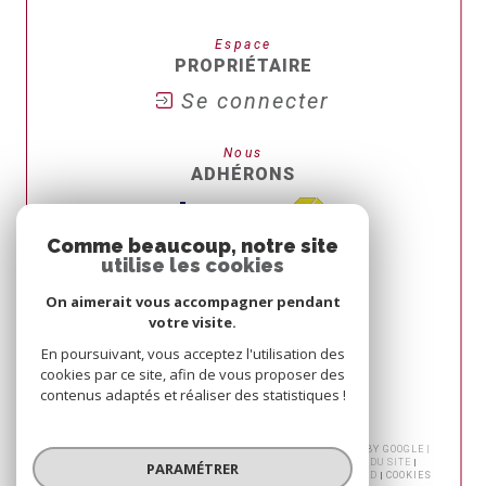
Espace
PROPRIÉTAIRE
Se connecter
Nous
ADHÉRONS
Comme beaucoup, notre site
utilise les cookies
On aimerait vous accompagner pendant
votre visite.
En poursuivant, vous acceptez l'utilisation des
cookies par ce site, afin de vous proposer des
contenus adaptés et réaliser des statistiques !
© 2026 | TOUS DROITS RÉSERVÉS | TRADUCTION POWERED BY GOOGLE |
NOS HONORAIRES
HONORAIRES TRANSACTION
PLAN DU SITE
PARAMÉTRER
MENTIONS LÉGALES
ADMIN
NOS LIENS
POLITIQUE RGPD
COOKIES