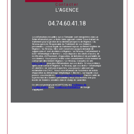
contacter
L'AGENCE
04.74.60.41.18
Les informations recueillies sur ce formulaire sont enregistrées dans un
fichier informatisé par La Boite Immo agissant comme Sous-traitant du
traitement pour la gestion de la clientèle/prospects de l'Agence / du
Réseau qui reste Responsable du Traitement de vos Données
personnelles. La base légale du traitement repose sur l'intérêt légitime de
l'Agence / du Réseau. Elles sont conservées jusqu'à demande de
suppression et sont destinées à l'Agence / au Réseau. Conformément à
la loi « informatique et libertés », vous disposez des droits d’accès, de
rectification, d’effacement, d’opposition, de limitation et de portabilité de
vos données. Vous pouvez retirer votre consentement à tout moment en
contactant directement l’Agence / Le Réseau. Consultez le site
https://cnil.fr/fr
pour plus d’informations sur vos droits. Si vous estimez,
après avoir contacté l'Agence / le Réseau, que vos droits « Informatique
et Libertés » ne sont pas respectés, vous pouvez adresser une
réclamation à la CNIL. Nous vous informons de l’existence de la liste
d'opposition au démarchage téléphonique « Bloctel », sur laquelle vous
pouvez vous inscrire ici :
https://www.bloctel.gouv.fr
. Dans le cadre de
la protection des Données personnelles, nous vous invitons à ne pas
inscrire de Données sensibles dans le champ de saisie libre.
Ce site est protégé par reCAPTCHA, les
Politiques de
Confidentialité
et es
Conditions d'utilisation
de Google
s'appliquent.