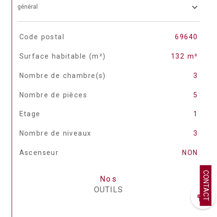
général
TRAD_SIROCCO_Caracteristique
Valeurs
Code postal
69640
Surface habitable (m²)
132 m²
Nombre de chambre(s)
3
Nombre de pièces
5
Etage
1
Nombre de niveaux
3
Ascenseur
NON
CONTACT
Nos
OUTILS